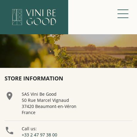
STORE INFORMATION

SAS Vini Be Good
50 Rue Marcel Vignaud
37420 Beaumont-en-Véron
France

Call us:
+33 2 47 97 38 00